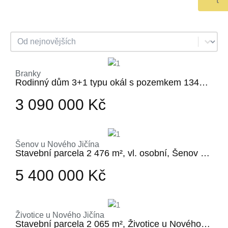
t
Filtrovanie
Sort content
Branky
Rodinný dům 3+1 typu okál s pozemkem 1343
m²
3 090 000 Kč
Šenov u Nového Jičína
Stavební parcela 2 476 m², vl. osobní, Šenov u
Nového Jičína
5 400 000 Kč
Životice u Nového Jičína
Stavební parcela 2 065 m², Životice u Nového