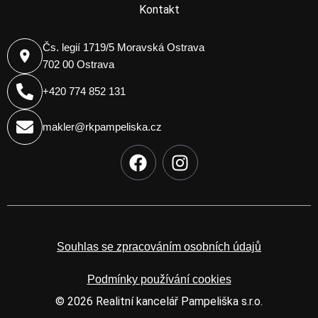
Kontakt
Čs. legií 1719/5 Moravská Ostrava
702 00 Ostrava
+420 774 852 131
makler@rkpampeliska.cz
F
I
a
n
c
s
e
t
b
a
o
g
Souhlas se zpracováním osobních údajů
o
r
k
a
Podmínky používání cookies
m
© 2026 Realitní kancelář Pampeliška s.r.o.